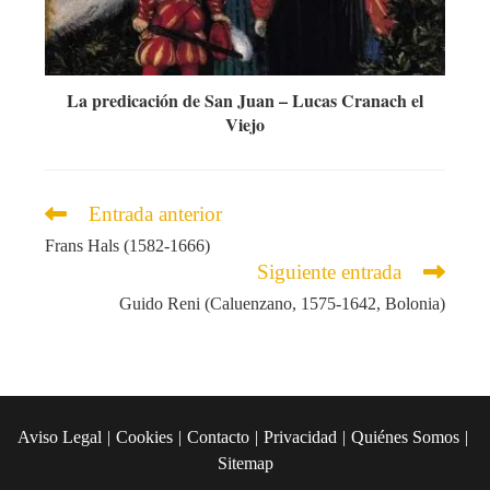
La predicación de San Juan – Lucas Cranach el
Viejo
Leer
Entrada anterior
más
Frans Hals (1582-1666)
artículos
Siguiente entrada
Guido Reni (Caluenzano, 1575-1642, Bolonia)
Aviso Legal
Cookies
Contacto
Privacidad
Quiénes Somos
Sitemap