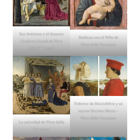
San Jerónimo y el donante
Madona con el Niño de
Girolamo Amadi de Piero
Piero della Francesca
della Francesca
Federico da Montefeltro y su
esposa Battista Sforza –
Piero della Francesca
La natividad de Piero della
Francesca