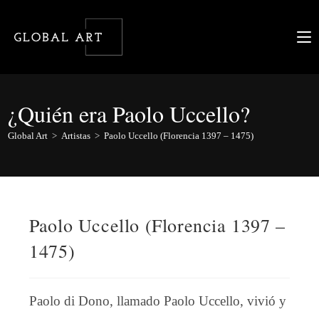
Ir
al
contenido
¿Quién era Paolo Uccello?
Global Art
>
Artistas
>
Paolo Uccello (Florencia 1397 – 1475)
Paolo Uccello (Florencia 1397 –
1475)
Paolo di Dono, llamado Paolo Uccello, vivió y