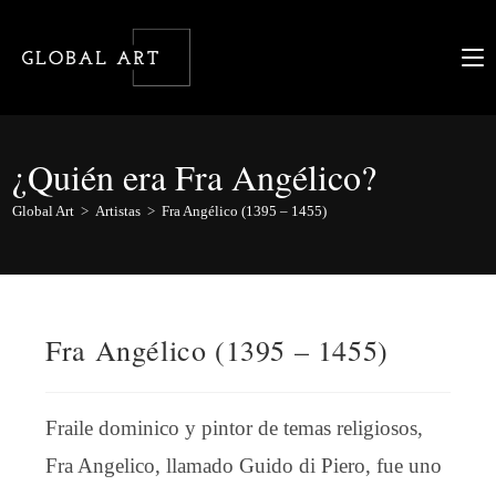
Ir
al
contenido
¿Quién era Fra Angélico?
Global Art
>
Artistas
>
Fra Angélico (1395 – 1455)
Fra Angélico (1395 – 1455)
Fraile dominico y pintor de temas religiosos,
Fra Angelico, llamado Guido di Piero, fue uno