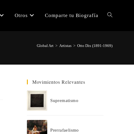
Otros
Comparte tu Biografía
Alternar
búsqueda
Global Art
>
Artistas
>
Otto Dix (1891-1969)
de
Movimientos Relevantes
la
Suprematismo
web
Prerrafaelismo